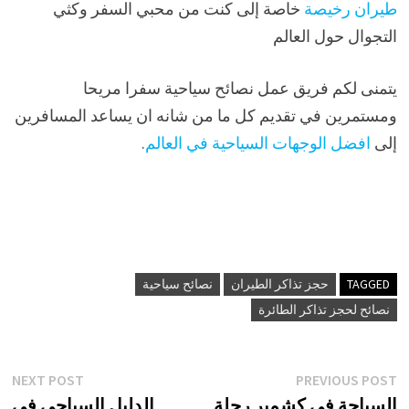
طيران رخيصة
خاصة إلى كنت من محبي السفر وكثي
التجوال حول العالم
يتمنى لكم فريق عمل نصائح سياحية سفرا مريحا
ومستمرين في تقديم كل ما من شانه ان يساعد المسافرين
إلى
افضل الوجهات السياحية في العالم
.
TAGGED
حجز تذاكر الطيران
نصائح سياحية
نصائح لحجز تذاكر الطائرة
تصفّح
xt
Previous
NEXT POST
PREVIOUS POST
st:
post:
السياحة في كشمير رحلة
الدليل السياحي في