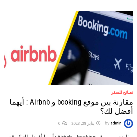
نصائح للسفر
مقارنة بين موقع booking و Airbnb : أيهما
أفضل لك؟
admin
by
يناير 28, 2023
0
مقارنة بين موقع booking و Airbnb : أيهما أفضل لك؟ ، قد