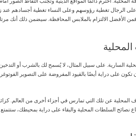
 المحلية. احترم دائمًا المواقع الدينية وتجنب التقاط الصور أمام
جب على الرجال تغطية رؤوسهم وعلى النساء تغطية أجسادهم عند ز
ب، فمن الأفضل الالتزام بالملابس المحافظة. سيضمن ذلك أنك مرتا
 المحلية
حلية السارية. على سبيل المثال، لا يُسمح لك بالشرب أو التدخي
تكون على دراية أيضًا بالقيود المفروضة على التصوير الفوتوغر
ف المحلية عن تلك التي تمارس في أجزاء أخرى من العالم. كزائر
ع نصائح السلطات المحلية والبقاء على دراية بمحيطك، ستتمتع