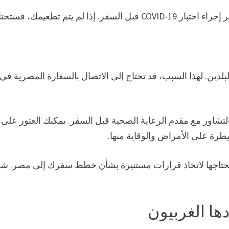
نظرًا لوباء COVID-19، يتعين على جميع المسافرين إلى مصر إجراء اختبار COVID-19 قبل السفر. إذا لم يتم تطعيمك، ف
لدين. لهذا السبب، قد تحتاج إلى الاتصال بالسفارة المصرية في
 جميع المسافرين باتباع أحدث متطلبات COVID-19 والتشاور مع مقدم الرعاية الصحية قبل السفر. يمكنك العثور على
 تحتاجها لاتخاذ قرارات مستنيرة بشأن خطط سفرك إلى مصر. ش
دها الغربيون