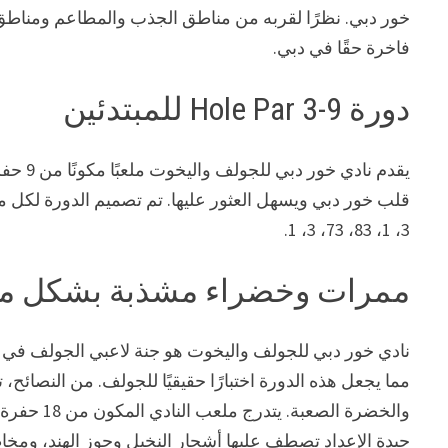
خور دبي. نظرًا لقربه من مناطق الجذب والمطاعم ومناطق
فاخرة حقًا في دبي.
دورة 9-Hole Par 3 للمبتدئين
3، 1، 83، 73، 3، 1.
ممرات وخضراء مشذبة بشكل مث
نادي خور دبي للجولف واليخوت هو جنة لاعبي الجولف في 
جيدة الإعداد تصطف عليها أشجار النخيل وجوز الهند، ومخاطر