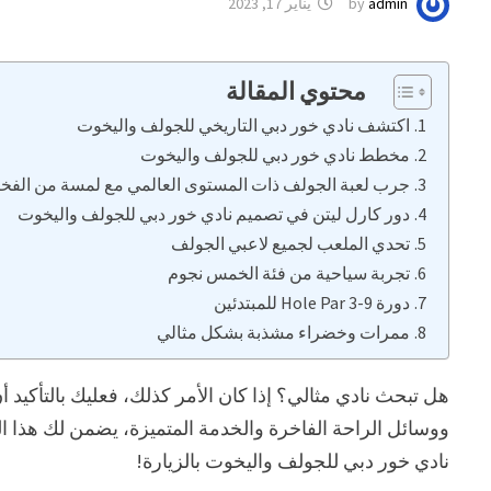
admin
by
يناير 17, 2023
محتوي المقالة
اكتشف نادي خور دبي التاريخي للجولف واليخوت
مخطط نادي خور دبي للجولف واليخوت
جرب لعبة الجولف ذات المستوى العالمي مع لمسة من الفخا
دور كارل ليتن في تصميم نادي خور دبي للجولف واليخوت
تحدي الملعب لجميع لاعبي الجولف
تجربة سياحية من فئة الخمس نجوم
دورة 9-Hole Par 3 للمبتدئين
ممرات وخضراء مشذبة بشكل مثالي
هل تبحث نادي مثالي؟ إذا كان الأمر كذلك، فعليك بالتأكيد
ووسائل الراحة الفاخرة والخدمة المتميزة، يضمن لك هذا الم
نادي خور دبي للجولف واليخوت بالزيارة!