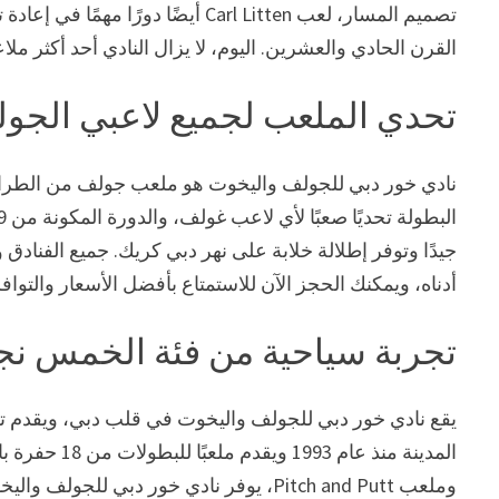
تصميم المسار، لعب Carl Litten أيض
القرن الحادي والعشرين. اليوم، لا يزال النادي أحد أكثر مل
تحدي الملعب لجميع لاعبي الجو
نادي خور دبي للجولف واليخوت هو ملعب جولف من الطراز الع
أدناه، ويمكنك الحجز الآن للاستمتاع بأفضل الأسعار والتوافر
تجربة سياحية من فئة الخمس نج
يقع نادي خور دبي للجولف واليخوت في قلب دبي، ويقدم تج
وملعب Pitch and Putt، يوفر نادي خور دبي لل