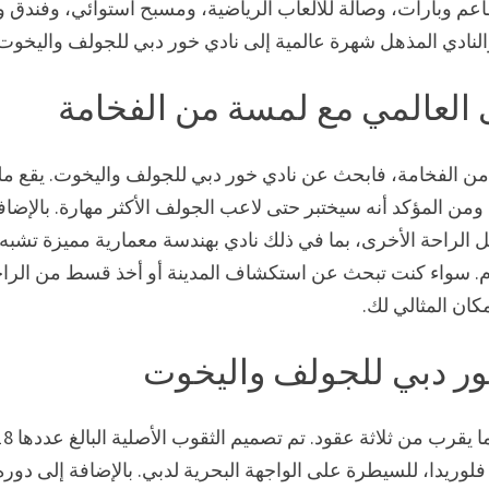
ولف، وستة مطاعم وبارات، وصالة للألعاب الرياضية، ومسبح استوائي، وفندق 
نادي المذهل شهرة عالمية إلى نادي خور دبي للجولف واليخوت
العالمي مع لمسة من الفخامة
من الفخامة، فابحث عن نادي خور دبي للجولف واليخوت. يقع م
دبي المهيب ومن المؤكد أنه سيختبر حتى لاعب الجولف الأكثر مهارة. بالإضا
وعة واسعة من وسائل الراحة الأخرى، بما في ذلك نادي بهندسة معمارية مميزة تشبه
. سواء كنت تبحث عن استكشاف المدينة أو أخذ قسط من الرا
ان المثالي لك.
ور دبي للجولف واليخوت
نادي خور دبي للجولف واليخوت هو ملعب فاخر يعمل منذ ما يقرب من ثلاثة عقود. 
لوريدا، للسيطرة على الواجهة البحرية لدبي. بالإضافة إلى دور