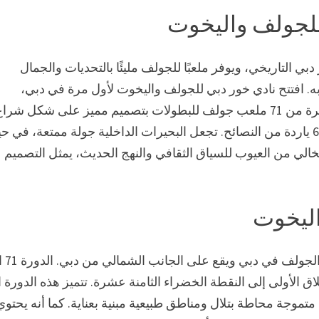
للجولف واليخوت
التاريخي، ويوفر ملعبًا للجولف مليئًا بالتحديات والجمال
. افتتح نادي خور دبي للجولف واليخوت لأول مرة في دبي،
الإمارات العربية المتحدة، في عام 1993، ويتألف من 18 حفرة من 71 ملعب جولف للبطولات بتصميم مميز على شكل 
تعديل المسار وتحديثه منذ ذلك الحين، ويبلغ طوله الآن 6857 ياردة من النصائح. تجعل البحيرات الداخلية جولة ممتعة، في
خالي من العيوب للسياق الثقافي والنهج الحديث، يمثل التصميم
ليخوت
نادي خور دبي للجولف وا
قطة الإنطلاق الأولى إلى النقطة الخضراء الثامنة عشرة. تتميز هذه الدورة 
موجة محاطة بتلال ومناطق طبيعية مبنية بعناية. كما أنه يحتوي