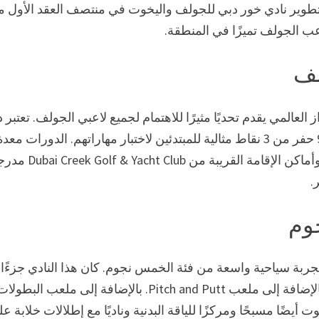
ًا دورًا مهمًا في إعادة تطوير نادي خور دبي للجولف واليخوت في منتصف العقد الأول
اعب الجولف تميزًا في المنطقة.
لف
المي يقدم تحديًا مثيرًا للاهتمام لجميع لاعبي الجولف. تعتبر 
البطولة تحديًا صعبًا لأي لاعب غولف، والدورة المكونة من 9 حفر من 3 نقاط مثالية للمبتدئين لاختبار مهاراتهم. الدورات معد
جيدًا وتوفر إطلالة خلابة على نهر دبي كريك. جميع الفنادق وأماكن الإقامة القريبة من Club
.
وم
ربة سياحية واسعة من فئة الخمس نجوم. كان هذا النادي جزءًا
المدينة منذ عام 1993 ويقدم ملعبًا للبطولات من 18 حفرة بالإضافة إلى ملعب Pitch and Putt. بالإضافة إلى ملعب البطول
جولف واليخوت أيضًا مسبحًا ومركزًا للياقة البدنية وناديًا مع إطلالات خلابة ع