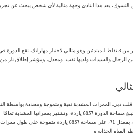
 التسوق، يعد هذا النادي وجهة مثالية لأي شخص يبحث عن تجرب
يقدم نادي خور دبي للجولف واليخوت ملعبًا مكونًا من 9 حفر من 3 نقاط للمبتدئين وهو مثالي لاختبار مهاراتك. تقع الدورة ف
الي
قلب دبي. الممرات المشذبة نقية ومتموجة ومحددة بواسطة التل
مما يجعل هذه الدورة اختبارًا حقيقيًا للجولف. من النصائح، تبلغ مساحة الدورة 6857 ياردة، وتشتهر بممراتها المشذبة تمامًا
والخضرة الصعبة. يتدرج ملعب النادي المكون من 18 حفرة، بمعدل 71، على مساحة 6857 ياردة متموجة على طول ممرات
 المياه الجذابة و