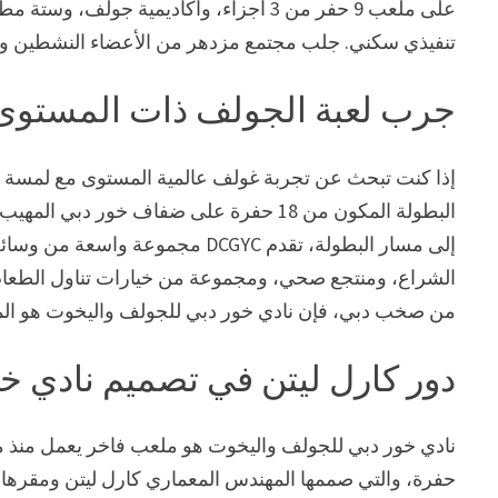
على ملعب 9 حفر من 3 أجزاء، وأكاديمية ج
تنفيذي سكني. جلب مجتمع مزدهر من الأعضاء النشطين وال
جرب لعبة الجولف ذات المستوى 
إذا كنت تبحث عن تجربة غولف عالمية المستوى مع لمسة 
البطولة المكون من 18 حفرة على ضفاف خور 
إلى مسار البطولة، تقدم DCGYC مجم
الشراع، ومنتجع صحي، ومجموعة من خيارات تناول الطعام
من صخب دبي، فإن نادي خور دبي للجولف واليخوت هو المك
دور كارل ليتن في تصميم نادي خ
حفرة، والتي صممها المهندس المعماري كارل ليتن ومقرها ف