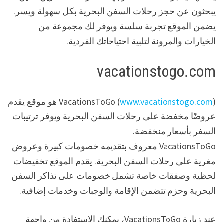
يبحثون عن حجز رحلات السفن البحرية بكل سهولة ويسر.
يضمن الموقع تجربة سلسة ويوفر لك مجموعة من
الخيارات والمرونة لتلبية احتياجاتك الفردية.
vacationstogo.com
www.vacationstogo.com
VacationsToGo (
) هو موقع يقدم
عروضًا مخفضة على رحلات السفن البحرية ويوفر ترتيبات
السفر بأسعار منخفضة.
VacationsToGo معروف بتقديمه خصومات كبيرة وعروض
مغرية على رحلات السفن البحرية. يقدم الموقع تخفيضات
لحظية وصفقات خاصة تشمل خصومات على تذاكر السفن
البحرية وحزم تتضمن الإقامة والوجبات وخدمات إضافية.
عند زيارة VacationsToGo، يمكنك الاستفادة من واجهة