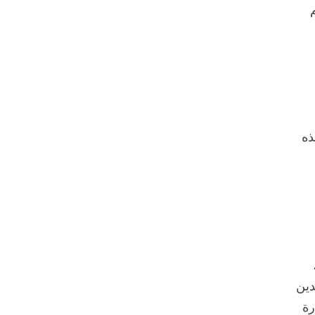
ذه
دين
رة