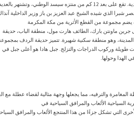
الهدى هي مدينة في مكة المكرمة، المملكة العربية السعودية. تقع على بعد 12 كم من منتزه سيسد الوطني، وتشتهر 
ر شبرا الذي شيده الشيخ عبد العزيز بن باز وزير الداخلية آنذا
تحف يضم مجموعة من القطع الأثرية من مكة المكرمة
ى جرين ماونتن بارك، الطائف هارت مول، منطقة الباب، حديقة
المدينة، وهو منطقة سكنية شهيرة. تتميز حديقة الردف بمجموعة
ت طويلة وركوب الدراجات والتزلج. جبل هادا هو أعلى جبل في
ي الهدا وحولها.
ة المغامرة والترفيه، مما يجعلها وجهة مثالية لقضاء عطلة مع الع
رية السياحية الألعاب والمرافق السياحية في
رى التي تشكل جزءًا من هذا المنتجع الألعاب والمرافق السياحي