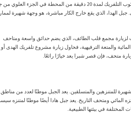
بدلاً من ذلك، يمكن للزوار استكشاف المنطقة من خلال ركوب التلفريك لمدة 20 دقيقة من المحطة في الجزء العلو
ي. جبل الهدا، الذي يقع خارج الكار مباشرة، هو وجهة شهيرة لمم
لزيارة مجمع قلب الطائف، الذي يضم حدائق واسعة ومتاحف
لمائية والمتعة الترفيهية، فحاول زيارة مشروع تلفريك الهدى أو
يارة متحف، فإن قصر شبرا يعد خيارًا رائعًا.
سفوح جبال Karakoram، وهو وجهة شهيرة للمتنزهين والمتسلقين. يعد الجبل موطنًا لعدد من مناطق
زه المائي ومتحف التاريخ. يعد جبل هادا أيضًا موطنًا لمتنزه سيس
 المختلفة في بيئتها الطبيعية.