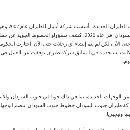
قامت الحكومة السودانية مؤخراً بتسمية العديد من شركات الطيران الجديدة. تأسست شركة أ
من أكبر الشركات في مجال الشحن الجوي والشحن في السودان. في عام 2020، كشف مسؤولو الخطوط الجوية ع
تى الآن، لكن لم يتم إنشاء أي رحلات حتى الآن. اختارت الحكوم
ي كانت تستخدمه في السابق شركة طيران توقفت عن العمل في 
يران السودانية J4 Badr Airlines عن عدد من الوجهات الجديدة، بما في ذلك جوبا في جنوب السودان وال
ركة طيران جنوب السودان خطوط جنوب السودان. تنضم الوجها
ا ونيجيريا.