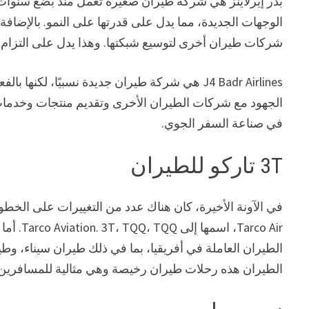
بدر إيرلاينز هي شركة طيران صغيرة تعمل منذ بضع سنوات
الوجهات الجديدة، مما يدل على قدرتها على النمو. بالإضاف
شركات طيران أخرى لتوسيع شبكتها. وهذا يدل على التزام ش
J4 Badr Airlines هي شركة طيران جديدة نسبيًا، 
في صناعة السفر الجوي.
3T تاركو للطيران
arco Air
الطيران العاملة في أفريقيا، بما في ذلك طيران سيناء، وط
الطيران هذه رحلات طيران رخيصة وهي مثالية للمسافرين 