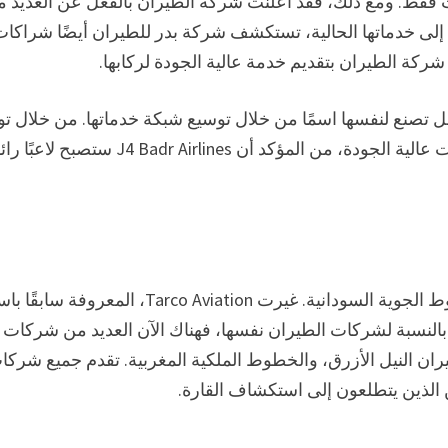
 فقط. ومع ذلك، فقد أعلنت شركة الطيران بالفعل عن العديد 
ة إلى خدماتها الحالية، تستكشف شركة بدر للطيران أيضًا شراكا
ركة الطيران بتقديم خدمة عالية الجودة لركابها.
لكنها بالفعل تصنع لنفسها اسمًا من خلال توسيع شبكة خدماتها. من خلال ت
الجهود مع شركات الطيران الأخرى وتقديم منتجات وخدمات عالية الجودة، من المؤكد أن J4 Badr Airlines ستصبح لا
في الآونة الأخيرة، كان هناك عدد من التغييرات على الخطوط الجوية السودانية. غيرت Tarco Aviation، المعروفة 
T، اسمها إلى Tarco Aviation. 3T، TQQ، TQQ. أما بالنسبة لشركات الطيران نفسها، فهناك الآن العديد من شركات
يران النيل الأزرق، والخطوط الملكية المغربية. تقدم جميع شركا
الذين يتطلعون إلى استكشاف القارة.