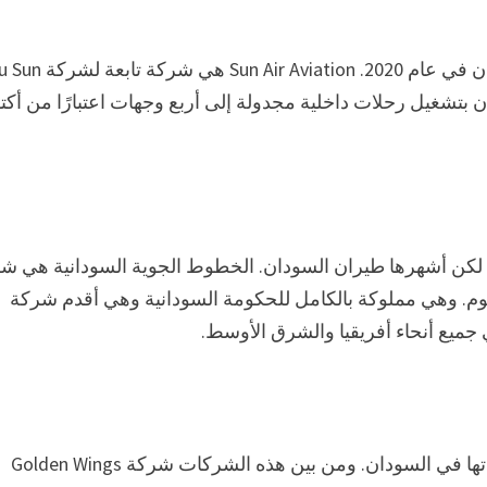
Zhou Sun Air هي شركة طيران جديدة تأسست في السودان في عام 20
وم شركة صن إير للطيران بتشغيل رحلات داخلية مجدولة إلى أربع وجهات اعتبارًا من أك
ة، لكن أشهرها طيران السودان. الخطوط الجوية السودانية هي ش
وم. وهي مملوكة بالكامل للحكومة السودانية وهي أقدم شركة
ميع أنحاء أفريقيا والشرق الأوسط.
منذ بداية العام، بدأ عدد من شركات الطيران الجديدة عملياتها في السودان. ومن بين هذه الشركات شركة Golden Wings