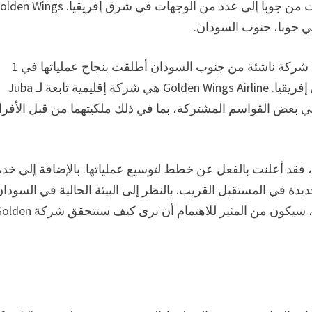
Aviation التي بدأت عملياتها في الأول من أغسطس برحلات من جوبا إلى عدد من الوجهات في شرق إفريقيا. 
شركة Golden Wings Aviation (جنوب السودان) (جوبا) هي شركة ناشئة من جنوب السودان أطلقت بنجاح عملياتها في 1
أغسطس برحلات من جوبا إلى عدد من الوجهات في شرق إفريقيا. Golden Wings Airline هي شركة إقليمية تابعة لـ Juba
ان في بعض القواسم المشتركة، بما في ذلك ملكيتهما من قبل الأفرا
Golden Wing لفترة قصيرة فقط، فقد أعلنت بالفعل عن خطط لتوسيع عملياتها. بالإضافة إلى خ
ة في المستقبل القريب. بالنظر إلى البيئة الحالية في السودان
حيث لا يزال عدم الاستقرار السياسي والعنف يبتليان بالبلاد، سيكون من المثير للاهتمام أن نرى كيف س