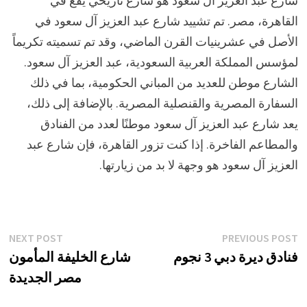
شارع عبد العزيز آل سعود هو شارع تاريخي يقع في
القاهرة، مصر. تم تشييد شارع عبد العزيز آل سعود في
الأصل في عشرينيات القرن الماضي، وقد تم تسميته تكريماً
لمؤسس المملكة العربية السعودية، عبد العزيز آل سعود.
الشارع موطن للعديد من المباني الحكومية، بما في ذلك
السفارة المصرية والقنصلية المصرية. بالإضافة إلى ذلك،
يعد شارع عبد العزيز آل سعود موطنًا لعدد من الفنادق
والمطاعم الفاخرة. إذا كنت تزور القاهرة، فإن شارع عبد
العزيز آل سعود هو وجهة لا بد من زيارتها.
تصفّح
xt
Previous
NEXT POST
PREVIOUS POST
st:
post:
فنادق ديرة دبي 3 نجوم
شارع الخليفة المأمون
المقالات
مصر الجديدة