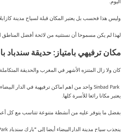
اليوم.
وليس هذا فحسب بل يعتبر المكان قبلة لسياح مدينة كازابل
لهذا لم يكن مسموحا أن نستثنيه من لائحة أفضل المناطق الت
مكان ترفيهي بامتياز: حديقة سندباد بال
كان ولا زال المتنزه الأشهر في المغرب والحديقة المتكاملة 
يعتبر مكانا رائعا للأسرة كلها.
بفضل ما يتوفر عليه من أنشطة متنوعة تتناسب مع كل أعمار
ينجذب سياح مدينة الدارالبيضاء أيضا إلى “بارك سندباد Sinbad Park” الباحثين عن الترويح عن أنفسهم وقضاء أوقات ممتعة.