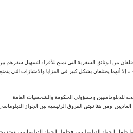
تلفان من الوثائق السفرية التي تمنح للأفراد لتسهيل سفرهم بين
لا أنهما يختلفان بشكل كبير في المزايا والامتيازات التي يتمتع 
م منحه للدبلوماسيين ومسؤولي الحكومة والشخصيات العامة
العاديين. ومن هنا تنبثق الفروق الرئيسية بين الجواز الدبلوماسي
ها حامل الجواز الدبلوماسي. فحامل الجواز الدبلوماسي يتمتع بح