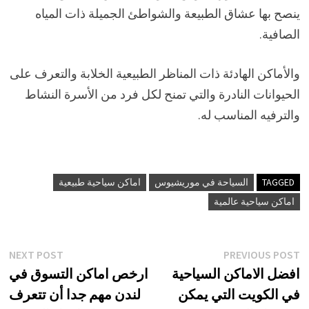
ينصح بها عشاق الطبيعة والشواطئ الجميلة ذات المياه
الصافية.
والأماكن الهادئة ذات المناظر الطبيعية الخلابة والتعرف على
الحيوانات النادرة والتي تمنح لكل فرد من الأسرة النشاط
والترفيه المناسب له.
TAGGED
السياحة في موريشيوس
اماكن سياحية طبيعية
اماكن سياحية عالمية
تصفّح
xt
Previous
NEXT POST
PREVIOUS POST
st:
post:
افضل الاماكن السياحية
ارخص اماكن التسوق في
المقالات
في الكويت التي يمكن
لندن مهم جدا أن تتعرف