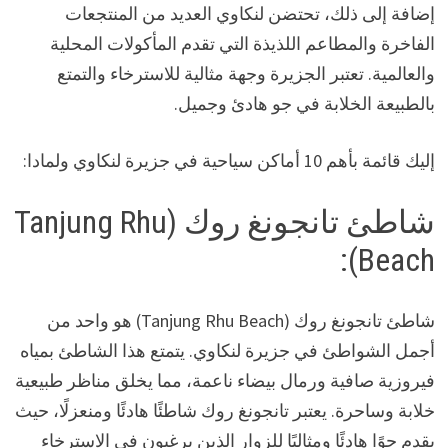
إضافة إلى ذلك، تحتضن لنكاوي العديد من المنتجعات
الفاخرة والمطاعم اللذيذة التي تقدم المأكولات المحلية
والعالمية. تعتبر الجزيرة وجهة مثالية للاسترخاء والتمتع
بالطبيعة الخلابة في جو هادئ وجميل.
إليك قائمة بأهم 10 أماكن سياحية في جزيرة لنكاوي ولمادا:
شاطئ تانجونغ روك (Tanjung Rhu
Beach):
شاطئ تانجونغ روك (Tanjung Rhu Beach) هو واحد من
أجمل الشواطئ في جزيرة لنكاوي. يتمتع هذا الشاطئ بمياه
فيروزية صافية ورمال بيضاء ناعمة، مما يخلق مناظر طبيعية
خلابة وساحرة. يعتبر تانجونغ روك شاطئًا هادئًا ومنعزلًا، حيث
يقدم جوًا هادئًا ومثاليًا للزوار الذين يرغبون في الاسترخاء