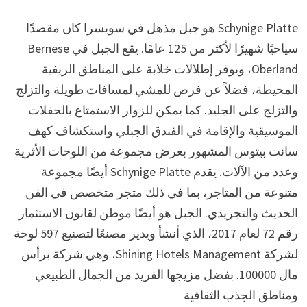
Schynige Platte هو جبل مذهل في سويسرا كان مقصدًا
سياحيًا شهيرًا لأكثر من 125 عامًا. يقع الجبل في Bernese
Oberland، ويوفر إطلالات خلابة على المناطق الريفية
المحيطة، فضلاً عن فرص للمشي لمسافات طويلة والتزلج
والتزلج على الجليد. كما يمكن للزوار الاستمتاع بالحفلات
الموسيقية والإقامة في الفندق الجبلي واستكشاف كهف
سانت بيتوس المشهور بعرض مجموعة من اللوحات الأثرية
وعدد من الآلات. يقدم Schynige Platte أيضًا مجموعة
متنوعة من المتاجر، بما في ذلك متجر متخصص في الفن
الحديث والتجريدي. الجبل هو أيضًا موطن لقانون الاستثمار
رقم 72 لعام 2017، الذي أنشأ ويدير مصنعًا لتصنيع 597 لوحة
لشركة Shining Hotels Management، وهي شركة برأس
مال 100000. بفضل مزيجها الفريد من الجمال الطبيعي
ومناطق الجذب الثقافية