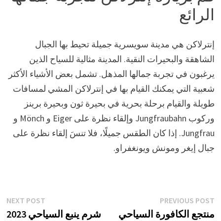
الرائع
إنترلاكن هي مدينة سويسرية جميلة تحيط بها الجبال
الشاهقة والبحيرات النقية. المدينة مثالية للسياح الذين
يرغبون في تجربة جمالها المذهل. تشمل بعض الأشياء الأكثر
شعبية التي يمكنك القيام بها في إنترلاكن المشي لمسافات
طويلة والقيام برحلة بحرية في بحيرة ثون وبحيرة برينز
وركوب Jungfraubahn وإلقاء نظرة على Eiger و Mönch و
Jungfrau. إذا كان الطقس جميلًا، فلا تنسَ إلقاء نظرة على
جبال إيغر ومونش ويونغفراو.
تصفّح
xt
Previous
NEXT POST
PREVIOUS POST
st:
post:
منتجع الكافورة السياحي
شرم ينبع السياحي 2023