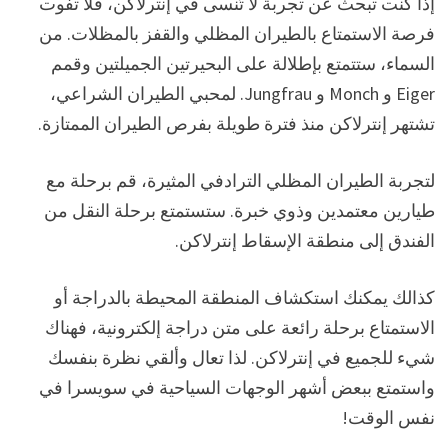
إذا كنت تبحث عن تجربة لا تُنسى في إنترلاكن، فلا تفوت
فرصة الاستمتاع بالطيران المظلي والقفز بالمظلات. من
السماء، ستتمتع بإطلالة على البحيرتين الجميلتين وقمم
Eiger و Monch و Jungfrau. لمحبي الطيران الشراعي،
تشتهر إنترلاكن منذ فترة طويلة بفرص الطيران الممتازة.
لتجربة الطيران المظلي الترادفي المثيرة، قم برحلة مع
طيارين معتمدين وذوي خبرة. ستستمتع برحلة النقل من
الفندق إلى منطقة الإسقاط إنترلاكن.
كذالك يمكنك استكشاف المنطقة المحيطة بالدراجة أو
الاستمتاع برحلة رائعة على متن دراجة إلكترونية، فهناك
شيء للجميع في إنترلاكن. لذا تعال وألقي نظرة بنفسك
واستمتع ببعض أشهر الوجهات السياحية في سويسرا في
نفس الوقت!