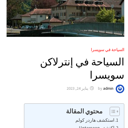
السياحة في سويسرا
السياحة في إنترلاكن
سويسرا
admin
by
يناير 24, 2023
محتوي المقالة
استكشف هاردر كولم
اكتشف Unterseen