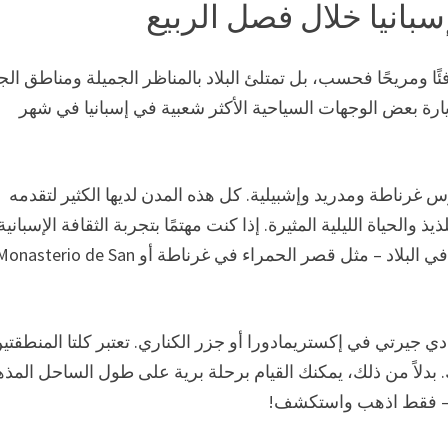
بانيا خلال فصل الربيع
ا ومريحًا فحسب، بل تمتلئ البلاد بالمناظر الجميلة ومناطق ال
ة بعض الوجهات السياحية الأكثر شعبية في إسبانيا في شهر
رناطة ومدريد وإشبيلية. كل هذه المدن لديها الكثير لتقدمه
 والحياة الليلية المثيرة. إذا كنت مهتمًا بتجربة الثقافة الإسبانية
بشكل مباشر، فتأكد من زيارة أحد المعالم القديمة العديدة في البلاد – مثل قصر الحمراء في غرناطة أو sterio de San
ي جيرتي في إكستريمادورا أو جزر الكناري. تعتبر كلتا المنطقتي
 بدلاً من ذلك، يمكنك القيام برحلة برية على طول الساحل المذ
نيا – فقط اذهب واستكشف!