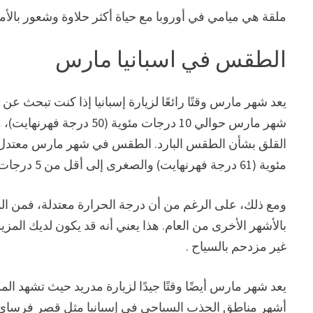
ملقة هي ميامي في أوروبا مع حياة أكثر حلاوة وشعور بالأما
الطقس في اسبانيا مارس
يعد شهر مارس وقتًا رائعًا لزيارة إسبانيا إذا كنت تبحث
شهر مارس حوالي 10 درجات م
مئوية (61 درجة فهرنهايت) والصغرى إلى أقل من 5 درجات مئوية (41 درجة فهرنهايت).
ومع ذلك، على الرغم من أن درجة الحرارة معتدلة، فمن ال
بالأشهر الأخرى من العام. هذا يعني أنه قد يكون لديك الم
غير مزدحم بالسياح .
يعد شهر مارس أيضًا وقتًا جيدًا لزيارة مدريد حيث تشهد ال
أشهر مناطق الجذب السياحي في إسبانيا مثل قصر فرساي و grada Familia