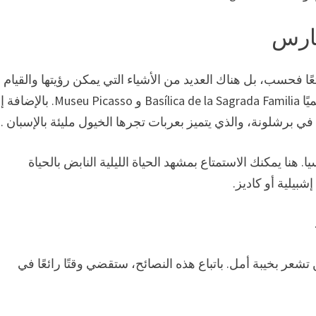
مارس
ا فحسب، بل هناك العديد من الأشياء التي يمكن رؤيتها والقيام به
إذا كنت في برشلونة، فحاول زيارة المتاحف المشهورة عالميًا Basílica de la Sagrada Familia و asso
هنا يمكنك الاستمتاع بمشهد الحياة الليلية النابض بالحياة
بيلية أو كاديز.
ر بخيبة أمل. باتباع هذه النصائح، ستقضي وقتًا رائعًا في