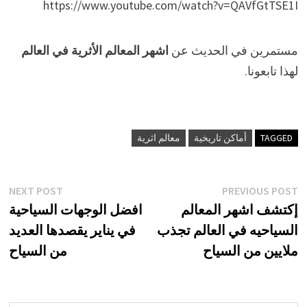
https://www.youtube.com/watch?v=QAVfGtTSE1I
مستمرين في الحديث عن
اشهر المعالم الأثرية في العالم
لهذا تابعونا.
TAGGED
أماكن تاريخية
معالم اثرية
تصفّح
xt
Previous
NEXT POST
PREVIOUS POST
st:
post:
إكتشف اشهر المعالم
افضل الوجهات السياحية
المقالات
السياحيه في العالم تجذب
في يناير يقصدها العديد
ملايين من السياح
من السياح