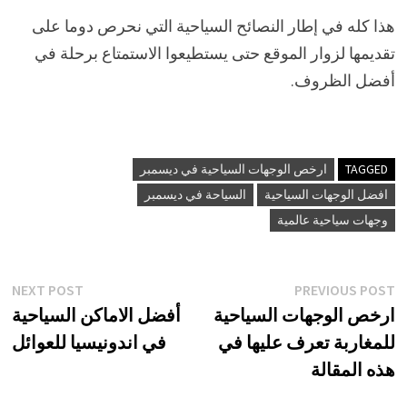
هذا كله في إطار النصائح السياحية التي نحرص دوما على
تقديمها لزوار الموقع حتى يستطيعوا الاستمتاع برحلة في
أفضل الظروف.
TAGGED
ارخص الوجهات السياحية في ديسمبر
افضل الوجهات السياحية
السياحة في ديسمبر
وجهات سياحية عالمية
تصفّح
xt
Previous
NEXT POST
PREVIOUS POST
st:
post:
ارخص الوجهات السياحية
أفضل الاماكن السياحية
المقالات
للمغاربة تعرف عليها في
في اندونيسيا للعوائل
هذه المقالة