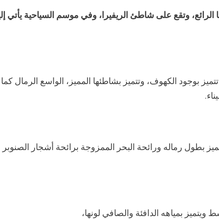
لرائع، وتقع على شاطئ الريفيرا، وفي موسم السياحية يأتي إلي
يز بوجود الكهوف، وتتميز بشاطئها المميز، الواسع الرمال كما
اء.
يز بطول رماله ورائحة البحر الممزوجة برائحة أشجار الصنوبر
ويتميز بمياهه الدافئة والصافي لونها،