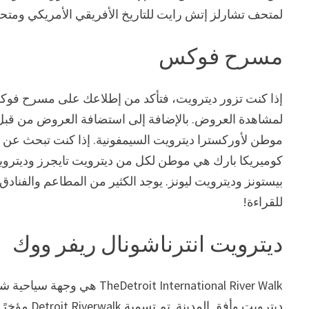
لمتحف تشارلز إتش رايت للتاريخ الأفريقي الأمريكي ومت
مسرح فوكس
إذا كنت تزور ديترويت، فتأكد من إطلاعك على مسرح فوكس!
لمشاهدة العروض. بالإضافة إلى استضافة العروض من قبل
موطن لأوركسترا ديترويت السيمفونية. إذا كنت تبحث عن 
كوميريكا بارك هي موطن لكل من ديترويت تايجرز وديترويت
بيستونز وديترويت ليونز. يوجد الكثير من المطاعم والفناد
للقراءة!
ديترويت انترناشونال ريفر ووك
oit International River Walk
ديترويت وأف