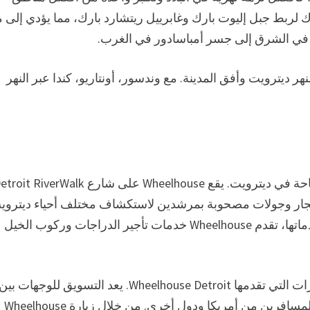
لربط جبل إليوت بارك وغابرييل ريتشارد بارك، مما يؤدي إلى م
ل في الشرق إلى جسر أمباسادور في الغرب.
 ديترويت وأفق المدينة. مع وندسور، أونتاريو، كندا عبر النهر
Wheelhouse Detroit هي واحدة من العديد من أماكن السياحة في ديترويت. يقع Wheelhouse على شارع RiverWalk
تئجار وجولات مصحوبة بمرشدين لاستكشاف مختلف أحياء ديتروي
والمواضيع. بالإضافة إلى خدمات بيع الدراجات بالتجزئة وخدماتها، تقدم Wheelhouse خدمات تأجير الدراجات وركوب الخيل
تعد رؤية مدينة ديترويت بولاية ميشيغان بالدراجة أحد الخيارات التي تقدمها Wheelhouse Detroit. يعد التسويق للوجهات بي
دولتين أمرًا حاسمًا في خلق شعور بالمجتمع والترابط بين المسافرين من أمريكا ودول أخرى. من خلال زيارة Wheelhouse