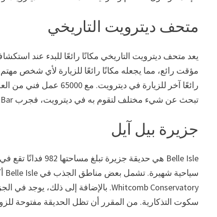
متحف ديترويت التاريخي
يعد متحف ديترويت التاريخي مكانًا رائعًا للبدء عند اس
مؤقت رائع، مما يجعله مكانًا رائعًا للزيارة لأي شخص مهتم 
رائعًا آخر للزيارة في ديتر
تبحث عن شيء مختلف لتقوم به في ديترويت، فجرب Bronx Bar، الذي يقدم عروضًا لفنانين محليين وعالميين.
جزيرة بيل آيل
Belle Isle هي حديقة 
Whitcomb Conservatory. بالإضافة إلى ذ
سكوت التذكارية. من المقرر أن تظل الحديقة مفتوحة للزوا