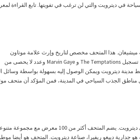
لسياحة في ديترويت والتي لن ترغب في تفويتها. تابع القراءة لمعر
ية ميشيغان. هذا المتحف مخصص لتاريخ وإرث علامة موتاون
الموسيقية، وهو موطن لاستوديو A المشهور عالميًا حيث تم تسجيل The Temptations و Marvin Gaye وعدد لا يحصى من
ى Funk. يقع المتحف في وسط مدينة ديترويت ويمكن الوصول إليه بسهولة بواسطة وسائل 
 مناطق الجذب السياحي في المدينة، فمن المؤكد أن متحف موت
يعد معهد ديترويت للفنون أحد أفضل الوجهات السياحية في ديترويت. يضم المتحف أكثر من 100 معرض مع مجموعة 
 هو جدارية دييغو ريفيرا، صناعة ديترويت. المتحف هو أيضا موط