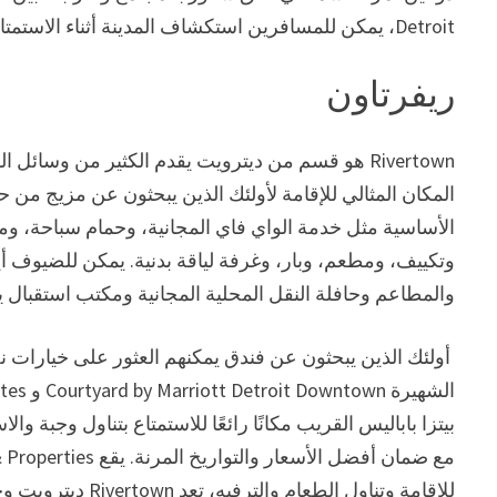
Detroit، يمكن للمسافرين استكشاف المدينة أثناء الاستمتاع بتجارب ركوب الدراجات عالية الجودة.
ريفرتاون
المكان المثالي للإقامة لأولئك الذين يبحثون عن مزيج من حي
الأساسية مثل خدمة الواي فاي المجانية، وحمام سباحة، 
وتكييف، ومطعم، وبار، وغرفة لياقة بدنية. يمكن للضيوف أيض
والمطاعم وحافلة النقل المحلية المجانية ومكتب استقبال 
بيتزا باباليس القريب مكانًا رائعًا للاستمتاع بتناول وجبة 
للإقامة وتناول الطعام والترفيه، تعد Rivertown ديترويت وجهة مثالية للمسافرين.