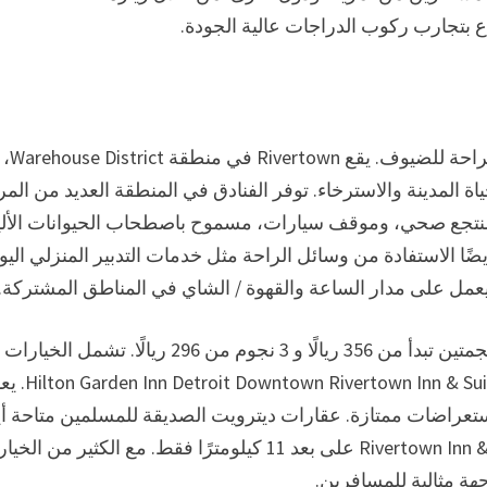
Rivertown هو قسم من ديترو
اة المدينة والاسترخاء. توفر الفنادق في المنطقة العديد من الم
ومنتجع صحي، وموقف سيارات، مسموح باصطحاب الحيوانات الألي
ًا الاستفادة من وسائل الراحة مثل خدمات التدبير المنزلي اليو
يعمل على مدار الساعة والقهوة / الشاي في المناطق المشتركة.
أولئك الذين يبحثون عن فندق يمكنهم العثور على خيارات نجمتين تبدأ من 356 ريالًا و 3 نجوم من 296 ريالًا. تشمل الخيارات
الشهيرة Courtyard by Marriott Detroit Downtown و  Downtown Rivertown Inn & Suites
والاستعراضات ممتازة. عقارات ديترويت الصديقة للمسلمين متاحة أي
مع ضمان أفضل الأسعار والتواريخ المرنة. يقع Rivertown Inn & Properties على بعد 11 كيلومترًا فقط. مع الكثير م