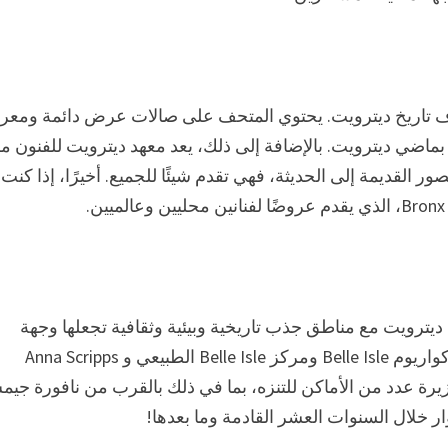
تكشاف تاريخ ديترويت. يحتوي المتحف على صالات عرض دائمة ومع
بماضي ديترويت. بالإضافة إلى ذلك، يعد معهد ديترويت للفنون مكا
ويت. مع 65000 عمل فني من العصور القديمة إلى الحديثة، فهي تقدم شيئًا للجميع. أخيرًا، إذا كنت
جزيرة تبلغ مساحتها 982 فدانًا تقع في ديترويت مع مناطق جذب تاريخية وبيئية وثقافية تجعلها وجهة
سياحية شهيرة. تشمل بعض مناطق الجذب في Belle Isle أكواريوم Belle Isle ومركز Belle Isle الطبيعي و Anna Scripps
لك، يوجد في الجزيرة عدد من الأماكن للتنزه، بما في ذلك بالقرب من نافورة ج
ر خلال السنوات العشر القادمة وما بعدها!