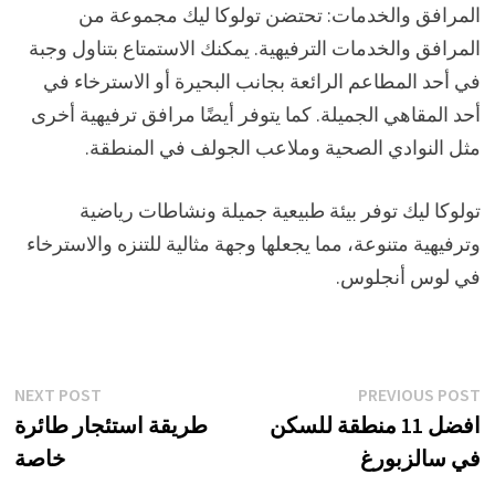
المرافق والخدمات: تحتضن تولوكا ليك مجموعة من
المرافق والخدمات الترفيهية. يمكنك الاستمتاع بتناول وجبة
في أحد المطاعم الرائعة بجانب البحيرة أو الاسترخاء في
أحد المقاهي الجميلة. كما يتوفر أيضًا مرافق ترفيهية أخرى
مثل النوادي الصحية وملاعب الجولف في المنطقة.
تولوكا ليك توفر بيئة طبيعية جميلة ونشاطات رياضية
وترفيهية متنوعة، مما يجعلها وجهة مثالية للتنزه والاسترخاء
في لوس أنجلوس.
تصفّح
xt
Previous
NEXT POST
PREVIOUS POST
st:
post:
افضل 11 منطقة للسكن
طريقة استئجار طائرة
المقالات
في سالزبورغ
خاصة