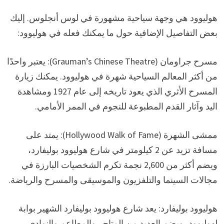
هوليوود هي وجهة سياحية مشهورة في لوس أنجلوس. إليك
بعض التفاصيل الإضافية حول ما يمكنك فعله في هوليوود:
مسرح جراومان (Grauman’s Chinese Theatre): يعتبر واحدًا
من أكثر المعالم السياحية شهرة في هوليوود. يمكنك زيارة
المسرح الأثري الذي يعود تاريخه إلى عام 1927 ومشاهدة
اليد وآثار القدم المطبوعة للنجوم في الممر الأمامي.
ممشى الشهرة (Hollywood Walk of Fame): يمتد على
مسافة تزيد عن 2 كيلومتر في شارع هوليوود بوليفارد،
ويضم أكثر من 2,600 نجمة تكرم الشخصيات البارزة في
مجالات السينما والتلفزيون والموسيقى والمسرح والرياضة.
هوليوود بوليفارد: يعد شارع هوليوود بوليفارد الشهير بوابة
لهوليوود، ويضم العديد من المتاجر والمطاعم والنوادي