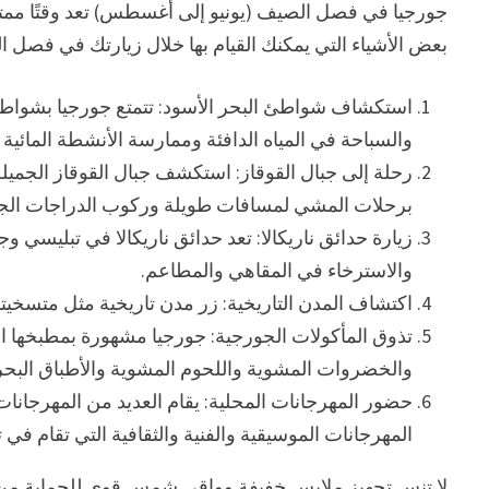
جورجيا في فصل الصيف (يونيو إلى أغسطس) تعد وقتًا ممتاز
بعض الأشياء التي يمكنك القيام بها خلال زيارتك في فصل 
استكشاف شواطئ البحر الأسود: تتمتع جورجيا بشواطئ
والسباحة في المياه الدافئة وممارسة الأنشطة المائي
رحلة إلى جبال القوقاز: استكشف جبال القوقاز الجميلة 
برحلات المشي لمسافات طويلة وركوب الدراجات الجب
زيارة حدائق ناريكالا: تعد حدائق ناريكالا في تبليسي وج
والاسترخاء في المقاهي والمطاعم.
اكتشاف المدن التاريخية: زر مدن تاريخية مثل متسخيت
تذوق المأكولات الجورجية: جورجيا مشهورة بمطبخها الل
والخضروات المشوية واللحوم المشوية والأطباق البحر
حضور المهرجانات المحلية: يقام العديد من المهرجان
المهرجانات الموسيقية والفنية والثقافية التي تقام في 
لا تنس تجهيز ملابس خفيفة وواقي شمس قوي للحماية من 