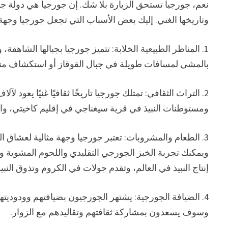
نعم، جورجيا تستحق الزيارة بلا شك. إن جورجيا هي دولة جم
وتاريخها الغني. إليك بعض الأسباب التي تجعل جورجيا وجهة 
1. المناظر الطبيعية الخلابة: تتميز جورجيا بجبالها الشاهقة
بالمشي لمسافات طويلة في جبال القوقاز أو استكشاف منت
2. التراث الثقافي: تمتلك جورجيا تاريخًا ثقافيًا غنيًا يعود 
ومستوطنات النبيذ في قرية سيغناجي في إقليم كاخيتي، واس
3. الطعام والمشروبات: تعتبر جورجيا وجهة مثالية لعشاق ا
ويمكنك تجربة الخبز الجورجي التقليدي واللحوم المشوية وا
إنتاج النبيذ في العالم، وتقدم جولات في الكروم وتذوق النبيذ
4. الضيافة الجورجية: يشتهر الجورجيون بضيافتهم وودوديت
وسوف يسعدون بمشاركة ثقافتهم وتقاليدهم مع الزوار.