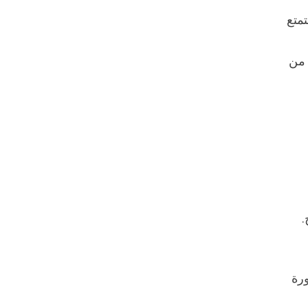
متع
 من
.
ورة