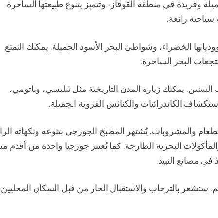
يلة وفريدة في منطقة القوقاز، وتتميز بتنوع طبيعتها الساحرة
سياحية رائعة:
، ووديانها الخضراء، وشواطئ البحر الأسود الجميلة. يمكنك التمتع
جعات البحر الساحرة.
لآلاف السنين. يمكنك زيارة المدن التاريخية مثل تبليسي، وباتومي،
تكشاف الكاتدرائيات والكنائس القروية الجميلة.
لطعام والمشروبات. يُشتهر المطبخ الجورجي بتنوعه ونكهاته الرا
لمأكولات البحرية الطازجة. كما تُعتبر جورجيا واحدة من أقدم م
 في مصانع النبيذ.
هم. ستشعر بالترحاب والاستقبال الحار من قبل السكان المحليين،