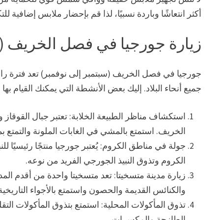
أكثر انتعاشًا وباردة نسبيًا، لذا قم بإحضار ملابس إضافية لل
زيارة جورجيا في فصل الخريف (س
جورجيا في فصل الخريف (سبتمبر إلى نوفمبر) تعد فترة رائ
جميع أنحاء البلاد. إليك بعض الأنشطة التي يمكنك القيام ب
استكشاف مناظر الطبيعة الخلابة: تعتبر جبال القوقاز
الخريف. استمتع بالمشي في الغابات الملونة والتمتع بم
جولة في مناطق الكروم: يُعتبر جورجيا منتجًا رئيسيًا
الكروم وتذوق النبيذ الجورجي الفريد من نوعه.
زيارة مدينة متسخيتا: تعد متسخيتا واحدة من أقدم ال
والكنائس القديمة والحصون واستمتع بالأجواء التاريخية
تذوق المأكولات المحلية: استمتع بتذوق المأكولات ال
الطازجة والمكسرات.