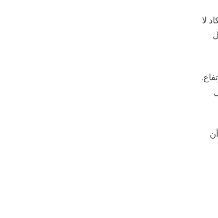
د لا
ل
فاع.
ل
أن