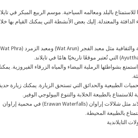
 للاستمتاع بالبلد ومعالمه السياحية. موسم الربيع المبكر في تايلان
 الدافئة والمعتدلة. إليك بعض الأنشطة التي يمكنك القيام بها خلا
استكشاف الثقافة والتاريخ: قم بزيارة المواقع التاريخية والثقافية مثل معبد الفجر (Wat Arun) ومعبد الزمرد (Wat Phra
ع بشواطئها الرملية البيضاء والمياه الزرقاء الفيروزية. يمكن
ة.
لمحميات الطبيعية والحدائق التي تستحق الزيارة. يمكنك زيارة حدي
 للاستمتاع بالطبيعة الخلابة والتنوع البيولوجي الوفير.
رحلة إلى شلالات: استكشف الشلالات الجميلة في تايلاند مثل شلالات إراوان (Erawan Waterfalls) في محمية إراوان
تمتاع بالطبيعة المحيطة.
ات التايلاندية