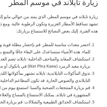
زيارة تايلاند في موسم المطر
زيارة تايلاند في موسم المطر، الذي يمتد من حوالي مايو إل
تشهد تساقط الأمطار الغزيرة وتكون الرطوبة عالية. ومع ذلك، 
هذه الفترة. إليك بعض النصائح للاستمتاع بزيارتك:
احضر معدات مناسبة للمطر: قم بإحضار مظلة قوية ومل
للماء. هذه الأشياء ستساعدك على البقاء جافًا والتمتع 
استكشاف المعابد والمتاحف الداخلية: تايلاند تضم العدي
بزيارة معبد الزمرد (Wat Phra Kaew) في بانكوك أو معبد النمر الذهبي (Wat Phra That Doi Suthep) في شيانغ ماي.
تذوق المأكولات التايلاندية: تايلاند تشتهر بمأكولاتها 
التايلاندي والصوص الحارة. قد تكون المطاعم الداخلية مك
قم بزيارة المنتجعات الصحية والسبا: استمتع بيوم من 
المشهورة في تايلاند. يمكنك الاستمتاع بالمساج والعلا
استكشاف الحدائق الطبيعية والشلالات: قم بزيارة الح