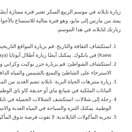
زيارة تايلاند في موسم الربيع المبكر تعتبر فترة ممتازة أيضًا
يمتد من مارس إلى مايو، وهو فترة مثالية للاستمتاع بالأجواء
زيارتك لتايلاند في هذا الموسم:
Kaew) في بانكوك. يمكنك أيضًا زيارة أطلال أيوثايا (Ayutthaya) التي تُعتبر موقعًا تاريخيًا هامًا في تايلاند.
استكشاف الشواطئ: قم بزيارة جزر بوكيت وكرابي واستمت
الاسترخاء على الشاطئ والتمتع بالشمس والمياه الدافئ
زيارة منتزهات الحياة البرية: تايلاند تضم العديد من ا
النباتات الملكية في شيانغ ماي أو حديقة كاو ياي الوطنية
الوطنية. يمكنك التنزه والسباحة في المياه العذبة والاس
تجربة المأكولات التايلاندية: لا تفوت فرصة تذوق المأكول