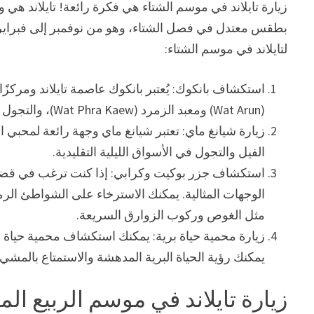
زيارة تايلاند في موسم الشتاء هي فكرة رائعة! تايلاند هي
بطقس معتدل في فصل الشتاء، وهو من نوفمبر إلى فبراير. إ
لتايلاند في موسم الشتاء:
استكشاف بانكوك: يُعتبر بانكوك عاصمة تايلاند ومركزًا ثق
(Wat Arun) ومعبد الزمرد (Wat Phra Kaew)، والتجول في أسواق الشارع ومراكز التسوق الحديثة.
زيارة شيانغ ماي: تعتبر شيانغ ماي وجهة رائعة لمحبي ال
الفيل والتجول في الأسواق الليلية التقليدية.
استكشاف جزر بوكيت وكرابي: إذا كنت ترغب في قضا
الوجهات المثالية. يمكنك الاسترخاء على الشواطئ الرملي
مثل الغوص وركوب الزوارق السريعة.
زيارة محمية حياة برية: يمكنك استكشاف محمية حياة بر
يمكنك رؤية الحياة البرية المدهشة والاستمتاع بالمشي
زيارة تايلاند في موسم الربيع الم