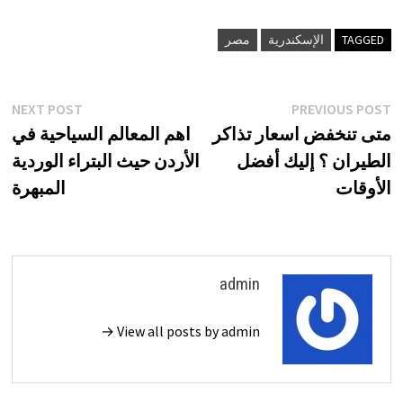
TAGGED
الإسكندرية
مصر
تصفّح
xt
Previous
NEXT POST
PREVIOUS POST
st:
post:
متى تنخفض اسعار تذاكر
اهم المعالم السياحية في
المقالات
الطيران ؟ إليك أفضل
الأردن حيث البتراء الوردية
الأوقات
المبهرة
admin
View all posts by admin →