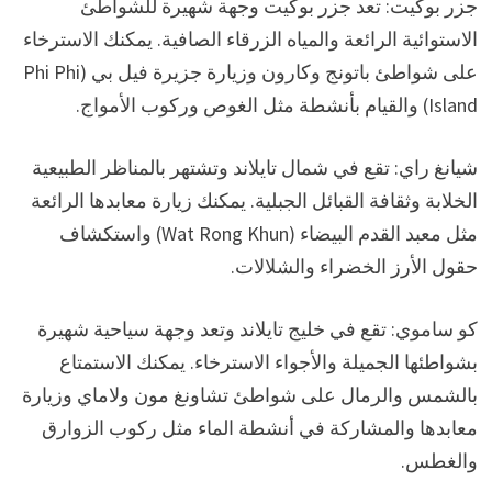
جزر بوكيت: تعد جزر بوكيت وجهة شهيرة للشواطئ
الاستوائية الرائعة والمياه الزرقاء الصافية. يمكنك الاسترخاء
على شواطئ باتونج وكارون وزيارة جزيرة فيل بي (Phi Phi
Island) والقيام بأنشطة مثل الغوص وركوب الأمواج.
شيانغ راي: تقع في شمال تايلاند وتشتهر بالمناظر الطبيعية
الخلابة وثقافة القبائل الجبلية. يمكنك زيارة معابدها الرائعة
مثل معبد القدم البيضاء (Wat Rong Khun) واستكشاف
حقول الأرز الخضراء والشلالات.
كو ساموي: تقع في خليج تايلاند وتعد وجهة سياحية شهيرة
بشواطئها الجميلة والأجواء الاسترخاء. يمكنك الاستمتاع
بالشمس والرمال على شواطئ تشاونغ مون ولاماي وزيارة
معابدها والمشاركة في أنشطة الماء مثل ركوب الزوارق
والغطس.