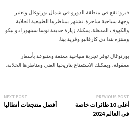
فيرو: تقع في منطقة الدورو في شمال بورتوغال وتعتبر
وجهة سياحية ساحرة. تشتهر بمناظرها الطبيعية الخلابة
والكهوف المذهلة. يمكنك زيارة حديقة نوسا سينهورا دو بيكو
ومنتزه بندا دي كارفاليو وقرية بينا.
بورتوغال توفر تجربة سياحية ممتعة ومتنوعة بأسعار
معقولة، ويمكنك الاستمتاع بتاريخها الغني ومناظرها الخلابة.
تصفّح
xt
Previous
NEXT POST
PREVIOUS POST
st:
post:
أغلى 10 طائرات خاصة
أفضل منتجعات أنطاليا
المقالات
فى العالم 2024