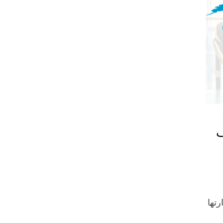
ف
رتها