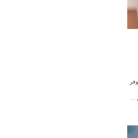
وفر
ل …