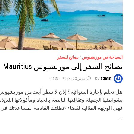
السياحة في موريشيوس
/
نصائح للسفر
نصائح السفر إلى موريشيوس Mauritius
admin
by
يناير 20, 2023
0
هل تحلم بإجازة استوائية؟ إذن لا تنظر أبعد من موريشيوس
بشواطئها الجميلة وثقافتها النابضة بالحياة ومأكولاتها اللذيذة
فهي الوجهة المثالية لقضاء عطلتك القادمة. لمساعدتك في
…