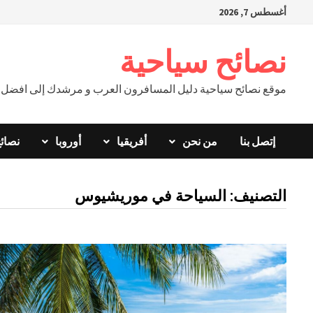
Ski
أغسطس 7, 2026
t
conten
نصائح سياحية
موقع نصائح سياحية دليل المسافرون العرب و مرشدك إلى افضل ال
إتصل بنا
من نحن
أفريقيا
أوروبا
نصائ
التصنيف:
السياحة في موريشيوس